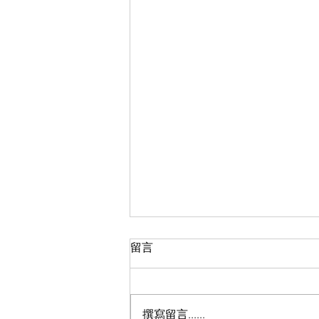
留言
撰寫留言......
AirPods 能走多遠