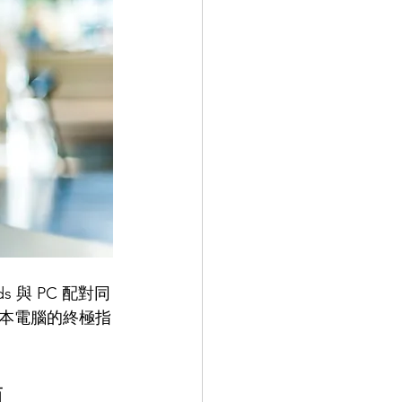
s 與 PC 配對同
記本電腦的終極指
南