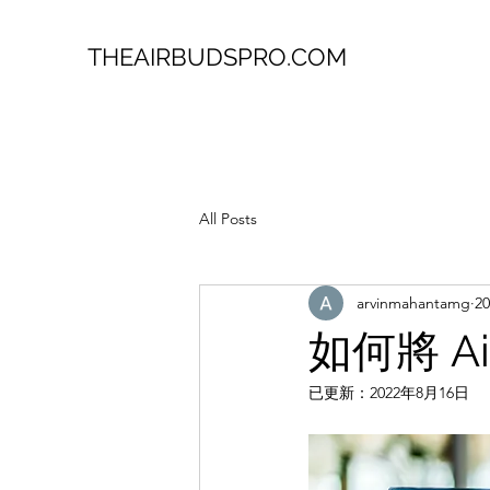
THEAIRBUDSPRO.COM
All Posts
arvinmahantamg
2
如何將 A
已更新：
2022年8月16日